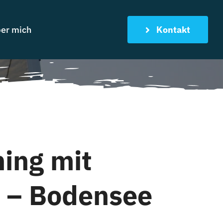
er mich
Kontakt
ing mit
n – Bodensee