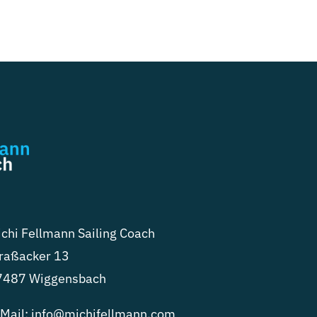
chi Fellmann Sailing Coach
raßacker 13
7487 Wiggensbach
Mail:
info@michifellmann.com