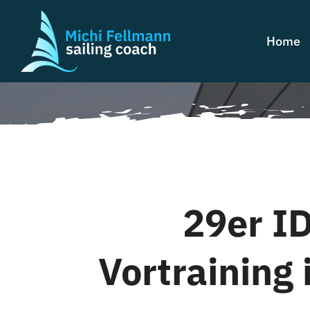
Zum
Inhalt
Home
springen
29er I
Vortraining