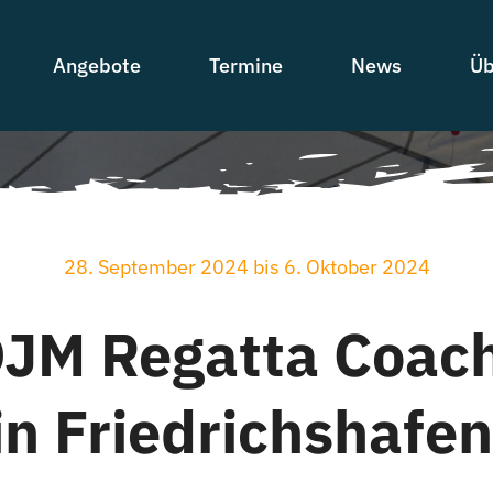
Angebote
Termine
News
Üb
28. September 2024 bis 6. Oktober 2024
DJM Regatta Coach
 in Friedrichshafe