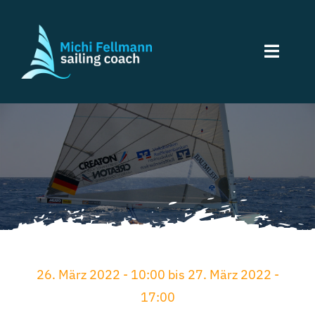
Zum
Inhalt
springen
Toggle
Naviga
Home
Angebote
Termine
News
26. März 2022 - 10:00 bis 27. März 2022 -
Über mich
17:00