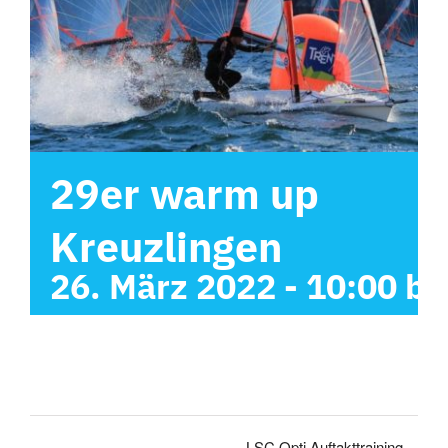
29er warm up
Kreuzlingen
26. März 2022 - 10:00
bi
LSC Opti Auftakttraining