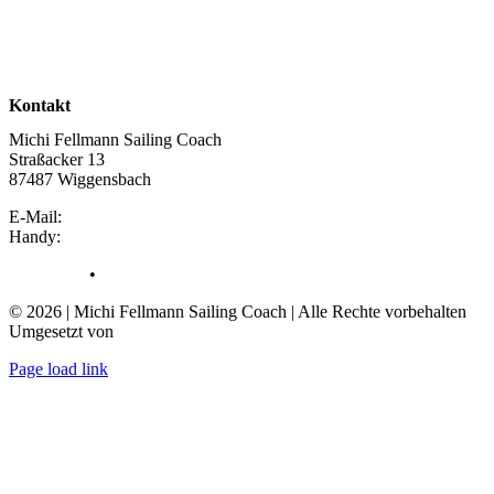
Kontakt
Michi Fellmann Sailing Coach
Straßacker 13
87487 Wiggensbach
E-Mail:
info@michifellmann.com
Handy:
+49 175 5269172
Impressum
•
Datenschutzerklärung
© 2026 | Michi Fellmann Sailing Coach | Alle Rechte vorbehalten
Umgesetzt von
Chiemsee.rocks Webdesign
Page load link