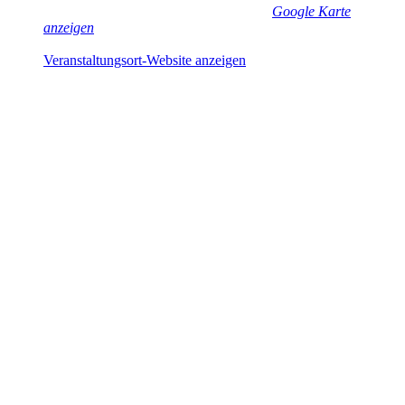
Lindau /B.
,
Bayern
88131
Deutschland
Google Karte
anzeigen
Telefon
+491755269172
Veranstaltungsort-Website anzeigen