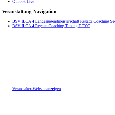
Outlook Live
Veranstaltung-Navigation
BSV ILCA 4 Landesjugendmeisterschaft Regatta Coaching S
BSV ILCA 4 Regatta Coaching Tutzing DTYC
Details
Beginn:
23. September 2022 - 14:30
Ende:
25. September 2022 - 17:00
Veranstalter
Lindauer Segler-Club e.V.
Telefon
+4916095429628
E-Mail
juengsten@lsc.de
Veranstalter-Website anzeigen
Veranstaltungsort
Lindau
Segelhafen 3