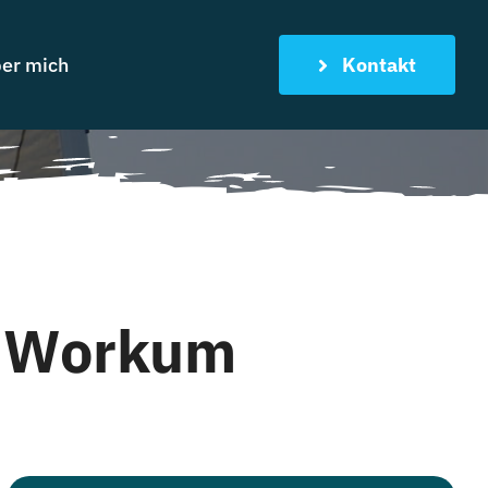
er mich
Kontakt
g Workum