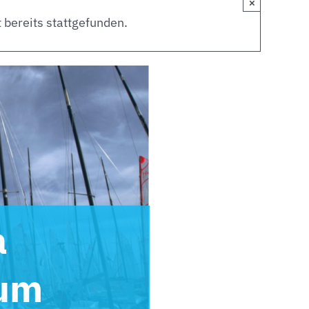
×
 bereits stattgefunden.
a
kum