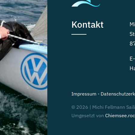
Kontakt
Mi
St
8
E-
H
Impressum
•
Datenschutzerk
© 2026 | Michi Fellmann Sail
Umgesetzt von
Chiemsee.roc