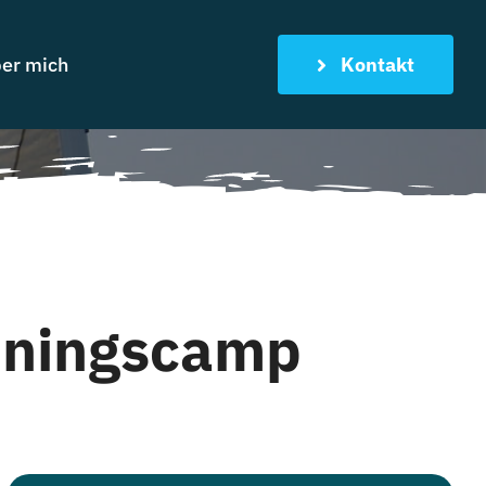
er mich
Kontakt
iningscamp