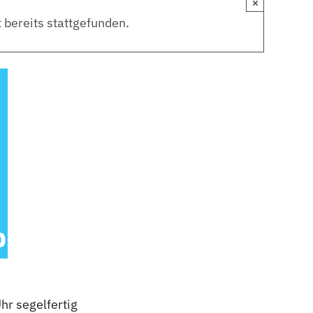
×
 bereits stattgefunden.
bis
4. Juni 2023 - 18:00
hr segelfertig